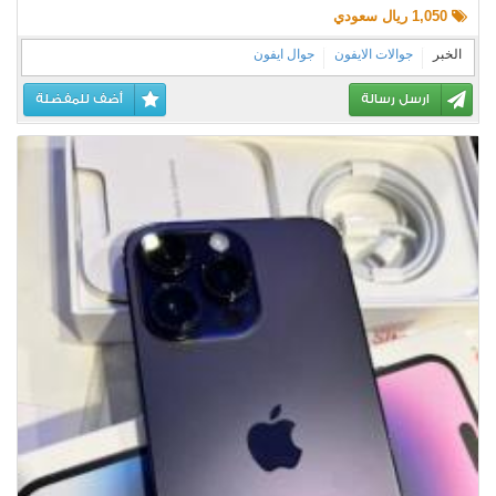
1,050 ريال سعودي
الخبر
جوالات الايفون
جوال ايفون
ارسل رسالة
أضف للمفضلة