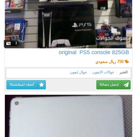
1
original PS5 console 825GB
750 ريال سعودي
الخبر
جوالات الايفون
جوال ايفون
ارسل رسالة
أضف للمفضلة