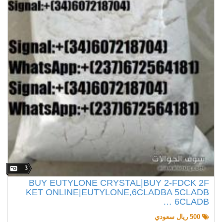
3
BUY EUTYLONE CRYSTAL|BUY 2-FDCK 2F
KET ONLINE|EUTYLONE,6CLADBA 5CLADB
6CLADB …
500 ريال سعودي