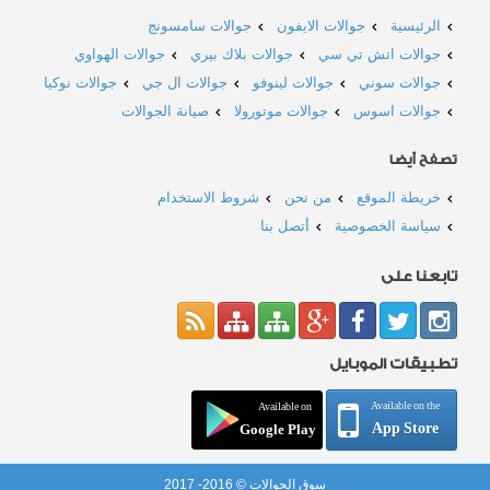
الرئيسية
جوالات الايفون
جوالات سامسونج
جوالات اتش تي سي
جوالات بلاك بيري
جوالات الهواوي
جوالات سوني
جوالات لينوفو
جوالات ال جي
جوالات نوكيا
جوالات اسوس
جوالات موتورولا
صيانة الجوالات
تصفح أيضا
خريطة الموقع
من نحن
شروط الاستخدام
سياسة الخصوصية
أتصل بنا
تابعنا على
تطبيقات الموبايل
Available on the
Available on
App Store
Google Play
سوق الجوالات © 2016- 2017