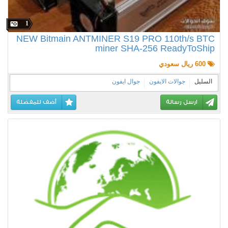
1
NEW Bitmain ANTMINER S19 PRO 110th/s BTC
miner SHA-256 ReadyToShip
600 ريال سعودي
السليل
جوالات الايفون
جوال ايفون
ارسل رسالة
أضف للمفضلة