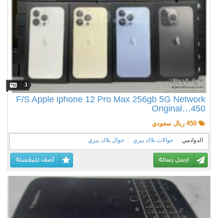
3
F/S Apple iphone 12 Pro Max 256gb 5G Network
Original…450
450 ريال سعودي
الدوادمي
جوالات بلاك بيري
جوال بلاك بيري
ارسل رسالة
أضف للمفضلة