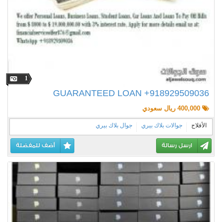
1
GUARANTEED LOAN +918929509036
400,000 ريال سعودي
الأفلاج
جوالات بلاك بيري
جوال بلاك بيري
ارسل رسالة
أضف للمفضلة