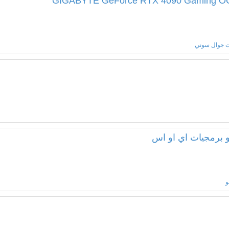
GIGABYTE GeForce RTX 4090 Gaming OC
 جوال سوني
و برمجيات اي او اس
و