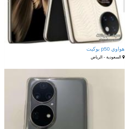
هواوي p50 بوكيت
السعودية - الرياض