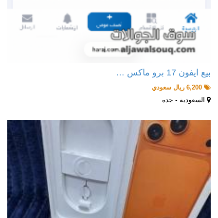
بيع ايفون 17 برو ماكس …
6,200 ريال سعودي
السعودية - جده