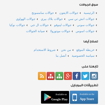
سوق الجوالات
الرئيسية
جوالات الايفون
جوالات سامسونج
جوالات اتش تي سي
جوالات بلاك بيري
جوالات الهواوي
جوالات سوني
جوالات لينوفو
جوالات ال جي
جوالات نوكيا
جوالات اسوس
جوالات موتورولا
صيانة الجوالات
تصفح أيضا
خريطة الموقع
من نحن
شروط الاستخدام
سياسة الخصوصية
أتصل بنا
تابعنا على
تطبيقات الموبايل
Available on the
Available on
App Store
Google Play