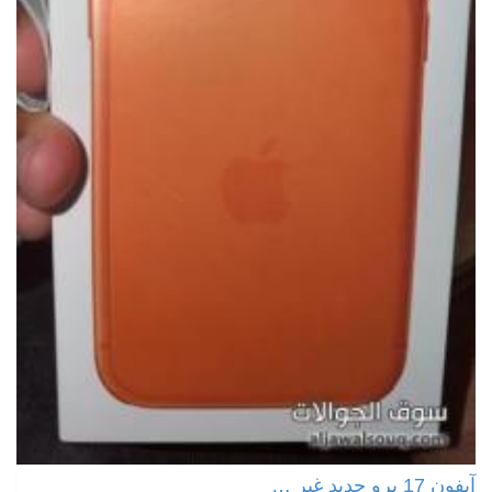
آيفون 17 برو جديد غير …