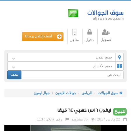
أضف إعلان مجانا
تسجيل
دخول
متاجر
جميع المدن
جميع الأقسام
بحث
سوق الجوالات
الرياض
جوالات الايفون
جوال ايفون
ايفون 6 اس ذهبي 64 قيقا
للبيع
22 مارس 2017 |
35 مشاهدة |
رقم الإعلان : 113