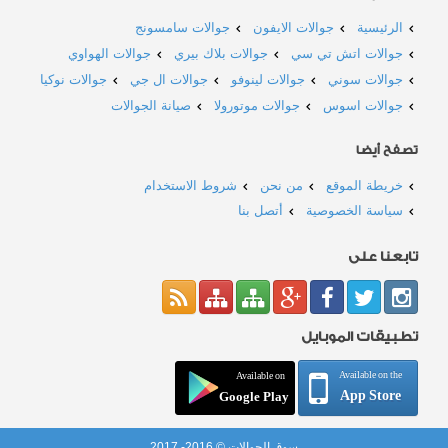
الرئيسية
جوالات الايفون
جوالات سامسونج
جوالات اتش تي سي
جوالات بلاك بيري
جوالات الهواوي
جوالات سوني
جوالات لينوفو
جوالات ال جي
جوالات نوكيا
جوالات اسوس
جوالات موتورولا
صيانة الجوالات
تصفح أيضا
خريطة الموقع
من نحن
شروط الاستخدام
سياسة الخصوصية
أتصل بنا
تابعنا على
تطبيقات الموبايل
Available on the
Available on
App Store
Google Play
سوق الجوالات © 2016- 2017