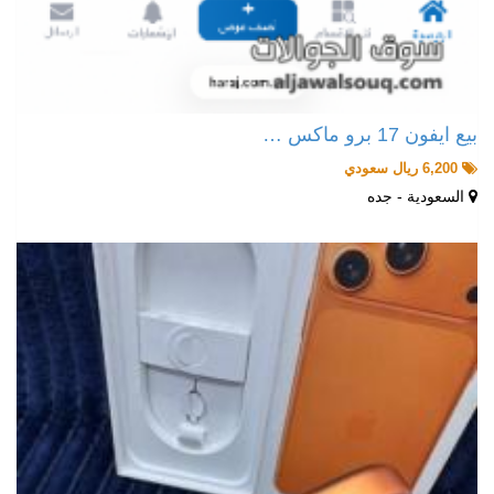
بيع ايفون 17 برو ماكس …
6,200 ريال سعودي
السعودية - جده