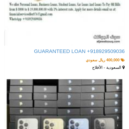
GUARANTEED LOAN +918929509036
400,000 ريال سعودي
السعودية - الأفلاج