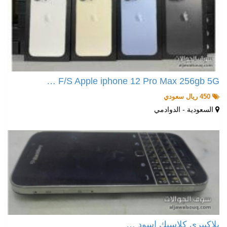
F/S Apple iphone 12 Pro Max 256gb 5G …
450 ريال سعودي
السعودية - الدوادمي
بلاكبيري كلاسيك اسود …