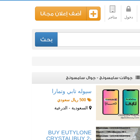
أضف إعلان مجانا
دخول
متاجر
بحث
جوالات سامسونج - جوال سامسونج
سيوله تابي وتمارا
500 ريال سعودي
السعودية - الدرعية
BUY EUTYLONE
CRYSTAL|BUY 2-