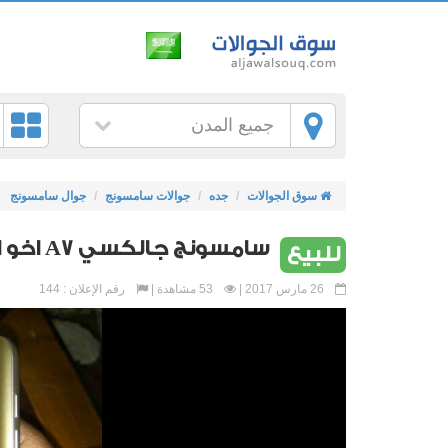
جميع المدن
سوق الجوالات
جده
جوالات سامسونج
جوال سامسونج
سامسونج جالكسي A7 اخو الجديد
للبيع
26 مارس 2017 |
53 مشاهدة |
رقم الإعلان : 144