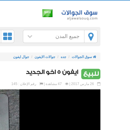
جميع المدن
سوق الجوالات
جده
جوالات الايفون
جوال ايفون
ايفون 5 اخو الجديد
للبيع
26 مارس 2017 |
47 مشاهدة |
رقم الإعلان : 145