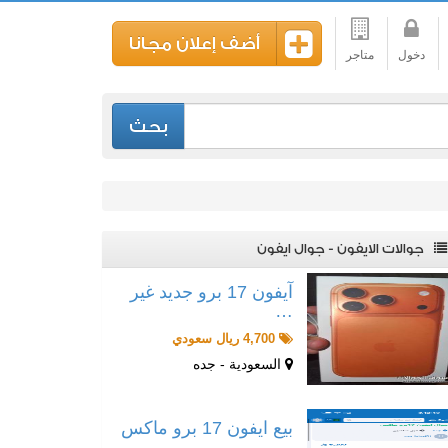
أضف إعلان مجانا
دخول
متاجر
بحث
جوالات الايفون - جوال ايفون
آيفون 17 برو جديد غير
…
4,700 ريال سعودي
السعودية - جده
بيع ايفون 17 برو ماكس
…