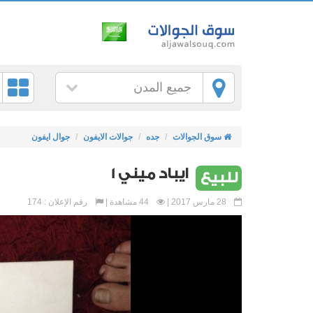
جميع المدن
سوق الجوالات
جده
جوالات الايفون
جوال ايفون
ايباد ميني 1
للبيع
28 مارس 2017 |
44 مشاهدة |
رقم الإعلان : 174