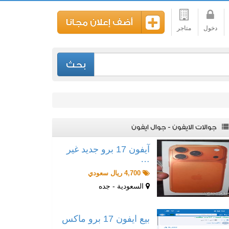
أضف إعلان مجانا
دخول
متاجر
بحث
جوالات الايفون - جوال ايفون
آيفون 17 برو جديد غير
…
4,700 ريال سعودي
السعودية - جده
بيع ايفون 17 برو ماكس
…