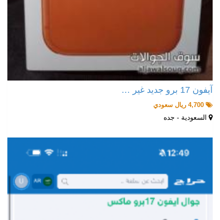
آيفون 17 برو جديد غير …
4,700 ريال سعودي
السعودية - جده