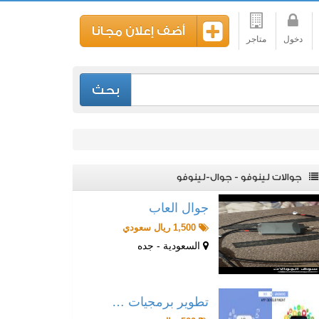
أضف إعلان مجانا
دخول
متاجر
بحث
جوالات لينوفو - جوال-لينوفو
جوال العاب
1,500 ريال سعودي
السعودية - جده
تطوير برمجيات …