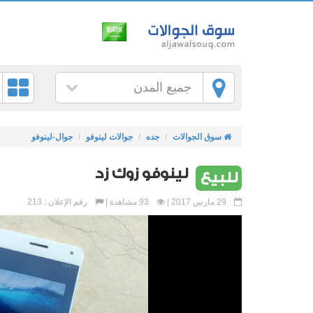
جميع المدن
سوق الجوالات
جده
جوالات لينوفو
جوال-لينوفو
لينوفو زوك زد
للبيع
29 مارس 2017 |
93 مشاهدة |
رقم الإعلان : 213