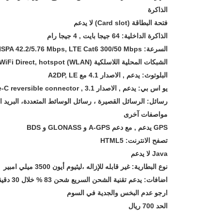
الذاكرة
فتحة البطاقة (Card slot) لا يدعم
الذاكرة الداخلية: 64 جيجا بايت , 4 جيجا رام
السرعة: HSPA 42.2/5.76 Mbps, LTE Cat6 300/50 Mbps
الشبكات المحلية اللاسلكية (WLAN) Wi-Fi 802.11 a/b/g/n/ac, dual-band, WiFi Direct, hotspot (واي فاى)
البلوتوث: يدعم , الاصدار 4.1 مع A2DP, LE
يو اس بي: يدعم , الاصدار 3.1 , Type-C reversible connector
رسائل: الرسائل القصيرة ، رسائل الوسائط المتعددة، البريد ال
مواصفات آخرى
GPS يدعم , مع دعم A-GPS و GLONASS و BDS
تصفح الانترنت: HTML5
Java لا يدعم
نوع البطارية: غير قابله للإزاله ،ليثيوم أيون 3500 ميلي امبير
اضافات: يدعم تقنية الشحن السريع شحن 83 % خلال 30 دقيقه Quick Charge 3.0
ارجو عدم البخس والجدية في السوم
الحد 700 ريال