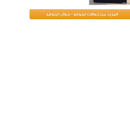
المزيد من جوالات لينوفو - جوال-لينوفو