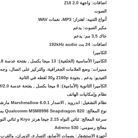
اضافات: واجهة ZUI 2.0
الصوت
أنواع التنبيه: اهتزاز؛ MP3، نغمات WAV
مكبر الصوت: يدعم
جاك 3.5 مم: يدعم
اضافات: 24 بت 192kHz audio
الكاميرا
الكاميرا الأساسية (الخلفية): 13 ميجا بكسل , بفتحة عدسة f/1.8 , مرحلة الكشف عن ضبط تلقائي للصورة , فلاش LED
مميزات: وضع العلامات الجغرافية، والتركيز على اتصال، وجه / 
الفيديو: يدعم , بجودة 2160p و30 لقطه في الثانية
الكاميرا الثانوية (الأمامية): 8 ميجا بكسل , بفتحة عدسة f/2.0 , حجم 1.4 ميكرون بكسل , بجودة 1080p
نظام وإمكانيات الهاتف
نظام التشغيل: اندرويد , الاصدار 6.0.1 Marshmallow مارشيملو
نوع المعالج: Qualcomm MSM8996 Snapdragon 820 بمعمارية 64 بت
سرعة المعالج: ثنائي النواه 2.15 جيجا هرتز Kryo و ثنائي النواه 1.6 جيجا هرتز Kryo
معالج رسومي: Adreno 530
أجهزة الاستشعار: بصمات الأصابع، التسارع، الدوران، والقرب