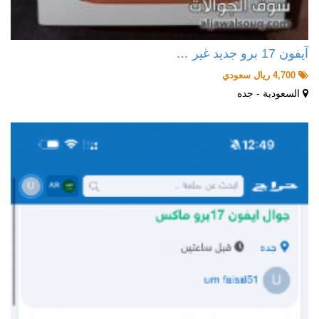
آيفون 17 برو جديد غير …
4,700 ريال سعودي
السعودية - جده