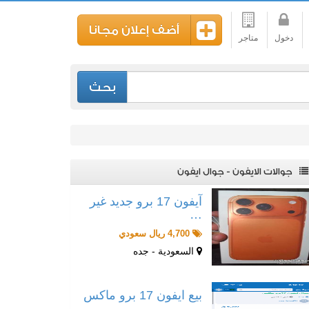
أضف إعلان مجانا
دخول
متاجر
بحث
جوالات الايفون - جوال ايفون
آيفون 17 برو جديد غير
…
4,700 ريال سعودي
السعودية - جده
بيع ايفون 17 برو ماكس
…