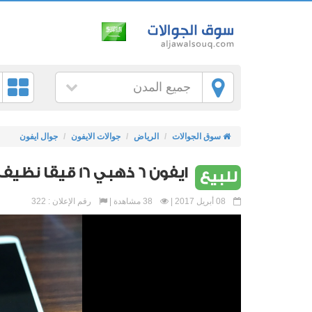
جميع المدن
سوق الجوالات
الرياض
جوالات الايفون
جوال ايفون
ايفون 6 ذهبي 16 قيقا نظيف مره
للبيع
08 أبريل 2017 |
38 مشاهدة |
رقم الإعلان : 322