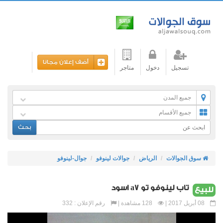
أضف إعلان مجانا
تسجيل
دخول
متاجر
جميع المدن
جميع الأقسام
بحث
سوق الجوالات
الرياض
جوالات لينوفو
جوال-لينوفو
تاب لينوفو تو a7 اسود
للبيع
08 أبريل 2017 |
128 مشاهدة |
رقم الإعلان : 332