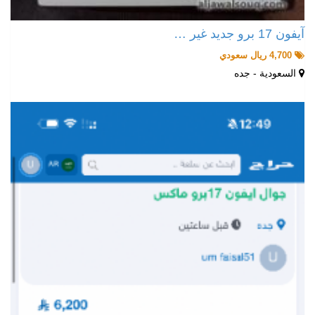
آيفون 17 برو جديد غير …
4,700 ريال سعودي
السعودية - جده