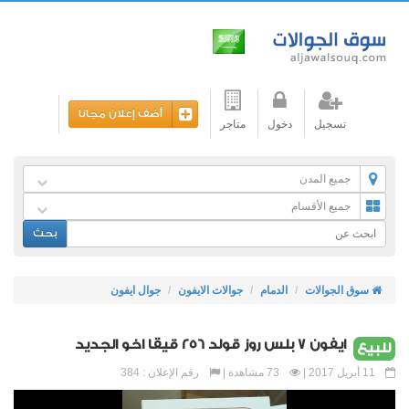
أضف إعلان مجانا
تسجيل
دخول
متاجر
جميع المدن
جميع الأقسام
بحث
سوق الجوالات
الدمام
جوالات الايفون
جوال ايفون
ايفون 7 بلس روز قولد 256 قيقا اخو الجديد
للبيع
11 أبريل 2017 |
73 مشاهدة |
رقم الإعلان : 384