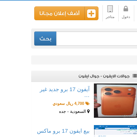
أضف إعلان مجانا
دخول
متاجر
بحث
جوالات الايفون - جوال ايفون
آيفون 17 برو جديد غير
…
4,700 ريال سعودي
السعودية - جده
بيع ايفون 17 برو ماكس
…