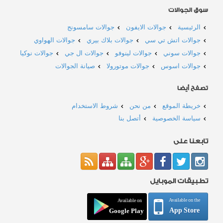
سوق الجوالات
الرئيسية
جوالات الايفون
جوالات سامسونج
جوالات اتش تي سي
جوالات بلاك بيري
جوالات الهواوي
جوالات سوني
جوالات لينوفو
جوالات ال جي
جوالات نوكيا
جوالات اسوس
جوالات موتورولا
صيانة الجوالات
تصفح أيضا
خريطة الموقع
من نحن
شروط الاستخدام
سياسة الخصوصية
أتصل بنا
تابعنا على
تطبيقات الموبايل
Available on the
Available on
App Store
Google Play