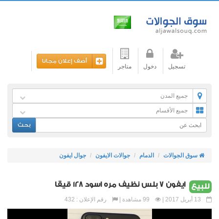
أضف إعلان مجانا
تسجيل
دخول
متاجر
جميع المدن
جميع الأقسام
بحث
سوق الجوالات
الدمام
جوالات الايفون
جوال ايفون
ايفون 7 بلس نظيف مره اسود 128 قيقا
للبيع
13 أبريل 2017 |
99 مشاهدة |
رقم الإعلان : 432