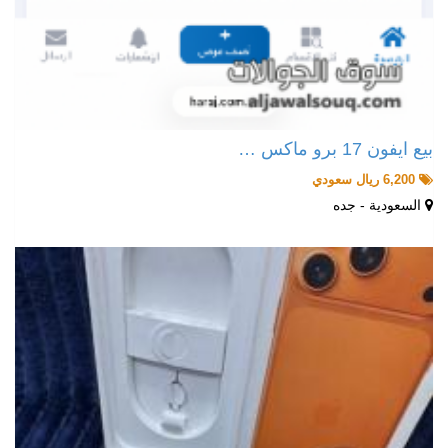
بيع ايفون 17 برو ماكس …
6,200 ريال سعودي
السعودية - جده