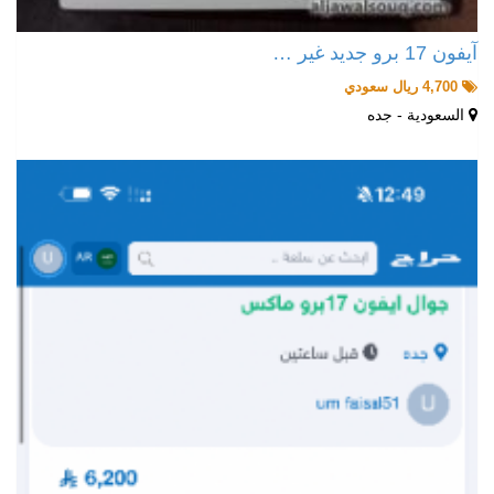
آيفون 17 برو جديد غير …
4,700 ريال سعودي
السعودية - جده