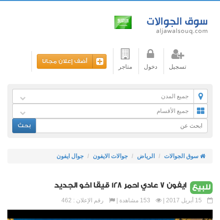
أضف إعلان مجانا
تسجيل
دخول
متاجر
جميع المدن
جميع الأقسام
بحث
سوق الجوالات
الرياض
جوالات الايفون
جوال ايفون
ايفون 7 عادي احمر 128 قيقا اخو الجديد
للبيع
15 أبريل 2017 |
153 مشاهدة |
رقم الإعلان : 462