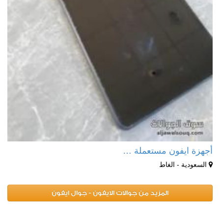
أجهزة ايفون مستعملة …
السعودية - الغاط
المزيد من جوالات الايفون - جوال ايفون