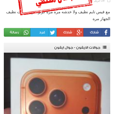
16 أبريل 2017 |
60 مشاهدة |
رقم الإعلان : 464
مع فيس تايم نظيف ولا خدشه مره مره كرتونه وسماعات نظيف
الجهاز مره
شارك
شارك
غرد
رسالة
جوالات الايفون - جوال ايفون