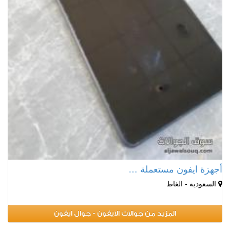
أجهزة ايفون مستعملة …
السعودية - الغاط
المزيد من جوالات الايفون - جوال ايفون