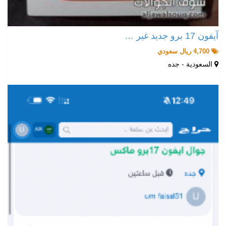
آيفون 17 برو جديد غير …
4,700 ريال سعودي
السعودية - جده