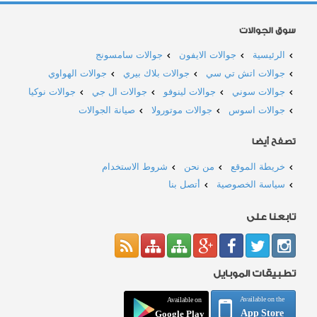
سوق الجوالات
الرئيسية
جوالات الايفون
جوالات سامسونج
جوالات اتش تي سي
جوالات بلاك بيري
جوالات الهواوي
جوالات سوني
جوالات لينوفو
جوالات ال جي
جوالات نوكيا
جوالات اسوس
جوالات موتورولا
صيانة الجوالات
تصفح أيضا
خريطة الموقع
من نحن
شروط الاستخدام
سياسة الخصوصية
أتصل بنا
تابعنا على
تطبيقات الموبايل
Available on the
Available on
App Store
Google Play