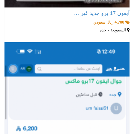
آيفون 17 برو جديد غير …
4,700 ريال سعودي
السعودية - جده