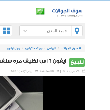
جميع المدن
سوق الجوالات
الرياض
جوالات الايفون
جوال ايفون
ايفون 6 اس نظيف مره سلفر 16 قيقا يدعم الفيس تايم
للبيع
24 أبريل 2017 |
58 مشاهدة |
رقم الإعلان : 515