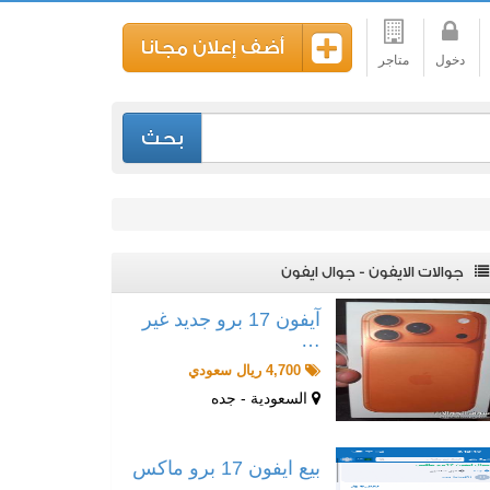
أضف إعلان مجانا
دخول
متاجر
بحث
جوالات الايفون - جوال ايفون
آيفون 17 برو جديد غير
…
4,700 ريال سعودي
السعودية - جده
بيع ايفون 17 برو ماكس
…