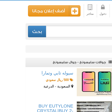
أضف إعلان مجانا
دخول
متاجر
بحث
جوالات سامسونج - جوال سامسونج
سيوله تابي وتمارا
500 ريال سعودي
السعودية - الدرعية
BUY EUTYLONE
CRYSTAL|BUY 2-