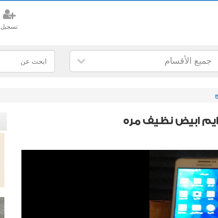
تسجيل
جميع الأقسام
ج
يم ابيض نظيف مره