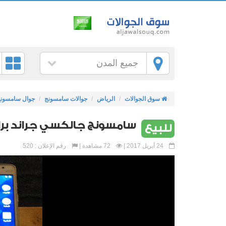
جميع المدن
سوق الجوالات
الرياض
جوالات سامسونج
جوال سامسون
سامسونج جالكسي جراند برا
للبيع
24 أبريل 2017 |
72 مشاهدة |
رقم الإعلان : 520