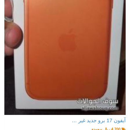
آيفون 17 برو جديد غير …
4,700 ريال سعودي