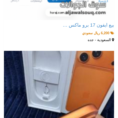
بيع ايفون 17 برو ماكس …
6,200 ريال سعودي
السعودية - جده