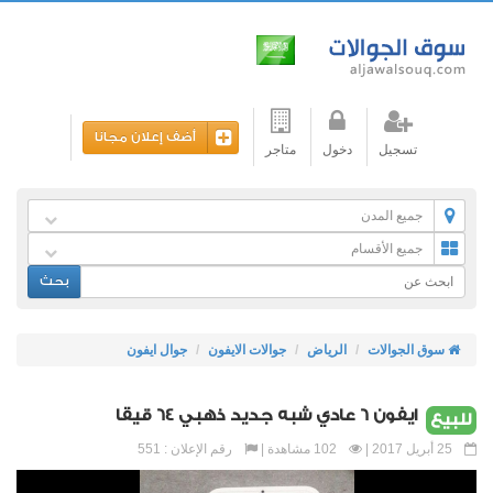
أضف إعلان مجانا
تسجيل
دخول
متاجر
جميع المدن
جميع الأقسام
بحث
سوق الجوالات
الرياض
جوالات الايفون
جوال ايفون
ايفون 6 عادي شبه جديد ذهبي 64 قيقا
للبيع
25 أبريل 2017 |
102 مشاهدة |
رقم الإعلان : 551