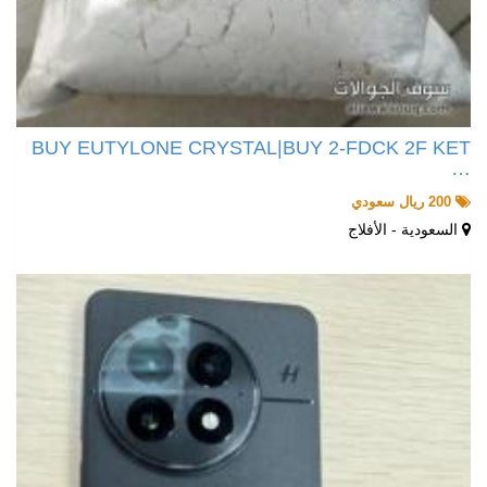
BUY EUTYLONE CRYSTAL|BUY 2-FDCK 2F KET
…
200 ريال سعودي
السعودية - الأفلاج