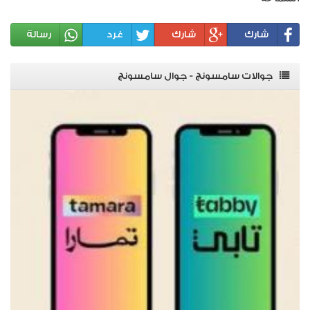
شارك
شارك
غرد
رسالة
جوالات سامسونج - جوال سامسونج