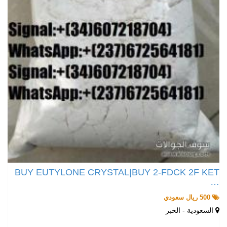
BUY EUTYLONE CRYSTAL|BUY 2-FDCK 2F KET
…
500 ريال سعودي
السعودية - الخبر