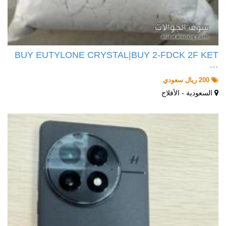
BUY EUTYLONE CRYSTAL|BUY 2-FDCK 2F KET
…
200 ريال سعودي
السعودية - الأفلاج