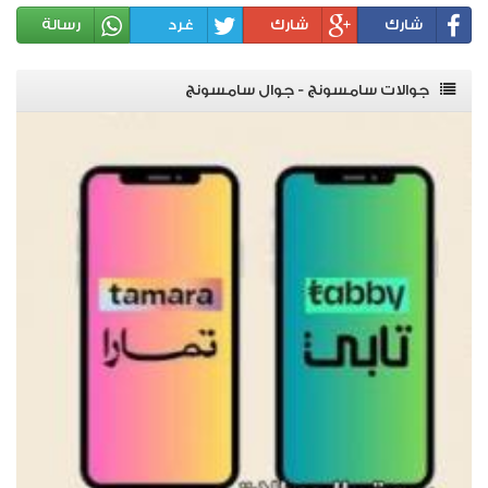
شارك
شارك
غرد
رسالة
جوالات سامسونج - جوال سامسونج