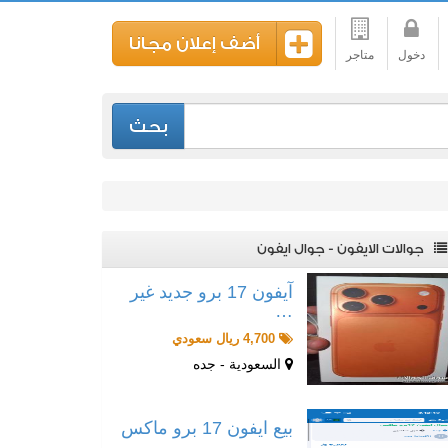
أضف إعلان مجانا
دخول
متاجر
بحث
جوالات الايفون - جوال ايفون
آيفون 17 برو جديد غير
…
4,700 ريال سعودي
السعودية - جده
بيع ايفون 17 برو ماكس
…