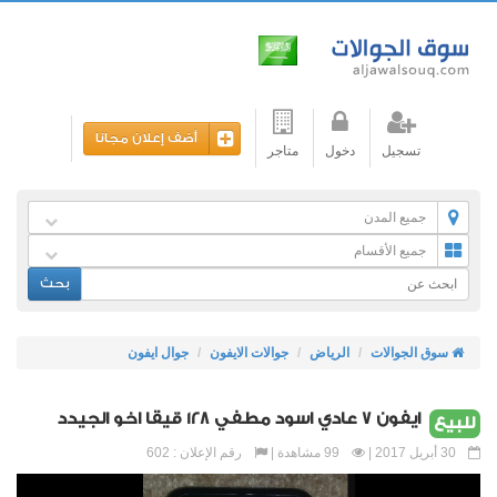
أضف إعلان مجانا
تسجيل
دخول
متاجر
جميع المدن
جميع الأقسام
بحث
سوق الجوالات
الرياض
جوالات الايفون
جوال ايفون
ايفون 7 عادي اسود مطفي 128 قيقا اخو الجيدد
للبيع
30 أبريل 2017 |
99 مشاهدة |
رقم الإعلان : 602