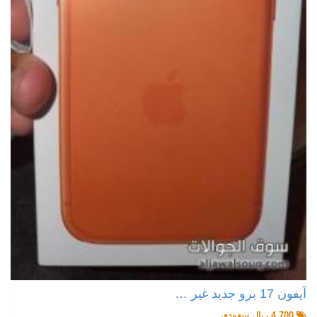
آيفون 17 برو جديد غير …
4,700 ريال سعودي