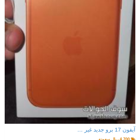
آيفون 17 برو جديد غير …
4,700 ريال سعودي