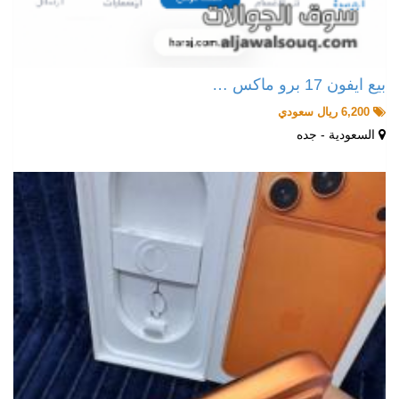
بيع ايفون 17 برو ماكس …
6,200 ريال سعودي
السعودية - جده