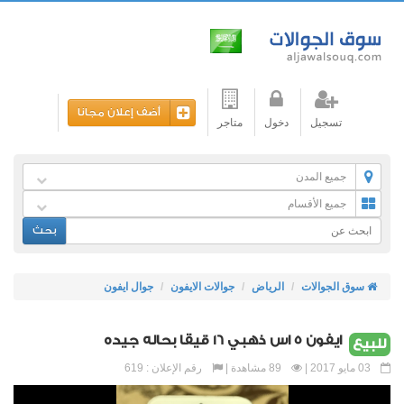
أضف إعلان مجانا
تسجيل
دخول
متاجر
جميع المدن
جميع الأقسام
بحث
سوق الجوالات
الرياض
جوالات الايفون
جوال ايفون
ايفون 5 اس ذهبي 16 قيقا بحاله جيده
للبيع
03 مايو 2017 |
89 مشاهدة |
رقم الإعلان : 619