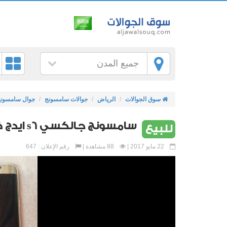
جميع المدن
سوق الجوالات
الرياض
جوالات سامسونج
جوال سامسون
سامسونج جالكسي s6 ايدج ذهبي 64 قيقا نظيف مره
للبيع
22 مايو 2017 |
88 مشاهدة |
رقم الإعلان : 647