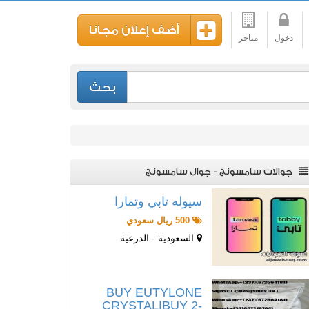
أضف إعلان مجانا
دخول
متاجر
بحث
جوالات سامسونج - جوال سامسونج
سيوله تابي وتمارا
500 ريال سعودي
السعودية - الدرعية
BUY EUTYLONE
CRYSTAL|BUY 2-