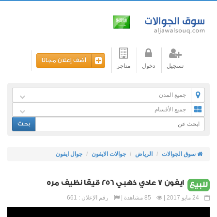
أضف إعلان مجانا
تسجيل
دخول
متاجر
جميع المدن
جميع الأقسام
بحث
سوق الجوالات
الرياض
جوالات الايفون
جوال ايفون
ايفون 7 عادي ذهبي 256 قيقا نظيف مره
للبيع
24 مايو 2017 |
85 مشاهدة |
رقم الإعلان : 661