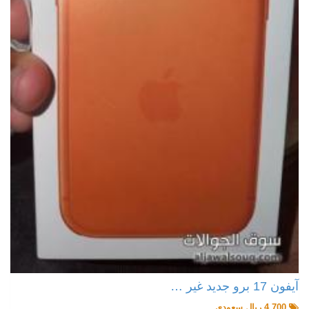
آيفون 17 برو جديد غير …
4,700 ريال سعودي