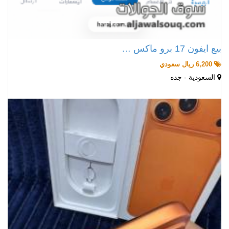
بيع ايفون 17 برو ماكس …
6,200 ريال سعودي
السعودية - جده