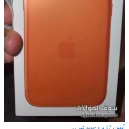
آيفون 17 برو جديد غير …