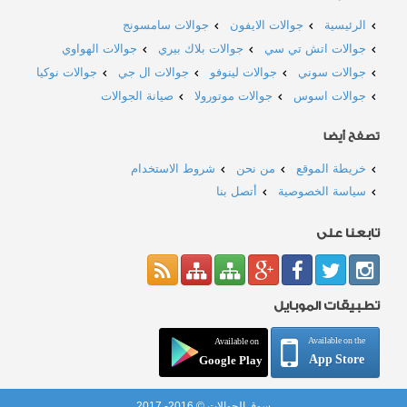
الرئيسية
جوالات الايفون
جوالات سامسونج
جوالات اتش تي سي
جوالات بلاك بيري
جوالات الهواوي
جوالات سوني
جوالات لينوفو
جوالات ال جي
جوالات نوكيا
جوالات اسوس
جوالات موتورولا
صيانة الجوالات
تصفح أيضا
خريطة الموقع
من نحن
شروط الاستخدام
سياسة الخصوصية
أتصل بنا
تابعنا على
تطبيقات الموبايل
Available on the
Available on
App Store
Google Play
سوق الجوالات © 2016- 2017