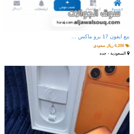
بيع ايفون 17 برو ماكس …
6,200 ريال سعودي
السعودية - جده