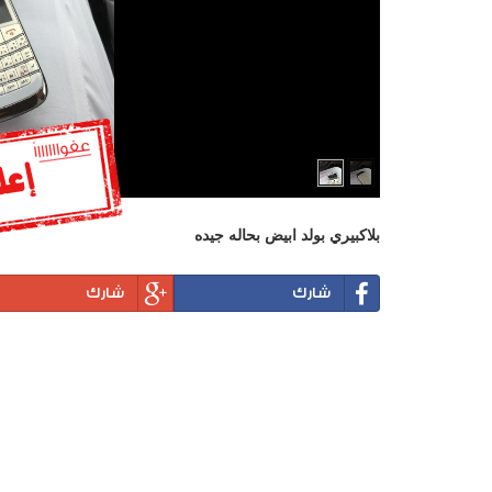
بلاكبيري بولد ابيض بحاله جيده
شارك
شارك