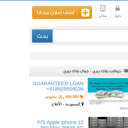
أضف إعلان مجانا
دخول
متاجر
بحث
جوالات بلاك بيري - جوال بلاك بيري
GUARANTEED LOAN
+918929509036
400,000 ريال سعودي
السعودية - الأفلاج
F/S Apple iphone 12
Pro Max 256gb 5G …