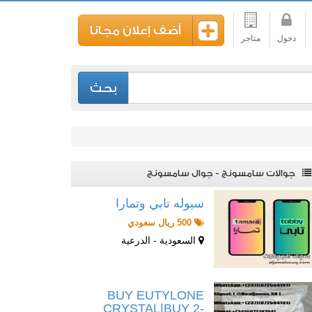
أضف إعلان مجانا
دخول
متاجر
بحث
جوالات سامسونج - جوال سامسونج
سيوله تابي وتمارا
500 ريال سعودي
السعودية - الدرعية
BUY EUTYLONE
CRYSTAL|BUY 2-