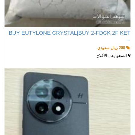
BUY EUTYLONE CRYSTAL|BUY 2-FDCK 2F KET
…
200 ريال سعودي
السعودية - الأفلاج