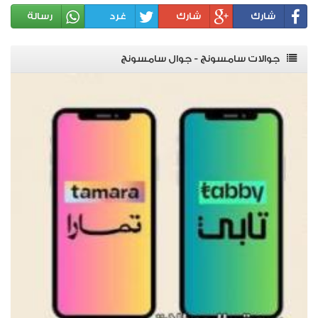
شارك
شارك
غرد
رسالة
جوالات سامسونج - جوال سامسونج