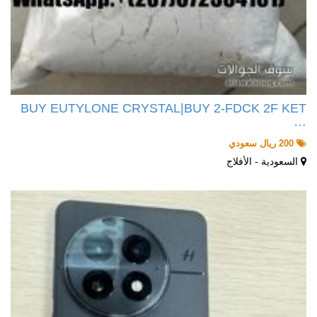
BUY EUTYLONE CRYSTAL|BUY 2-FDCK 2F KET
…
200 ريال سعودي
السعودية - الأفلاج