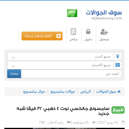
أضف إعلان مجانا
تسجيل
دخول
متاجر
جميع المدن
جميع الأقسام
بحث
سوق الجوالات
الرياض
جوالات سامسونج
جوال سامسونج
سامسونج جالكسي نوت 4 ذهبي 32 قيقا شبه
للبيع
جديد
03 يونيو 2017 |
81 مشاهدة |
رقم الإعلان : 796