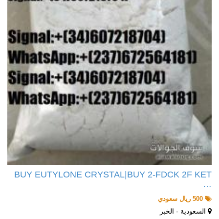
BUY EUTYLONE CRYSTAL|BUY 2-FDCK 2F KET
…
500 ريال سعودي
السعودية - الخبر