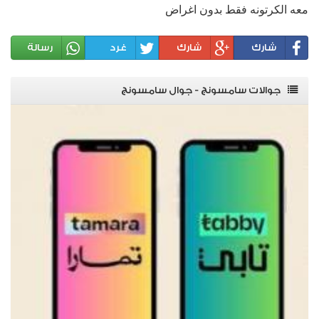
معه الكرتونه فقط بدون اغراض
شارك
شارك
غرد
رسالة
جوالات سامسونج - جوال سامسونج