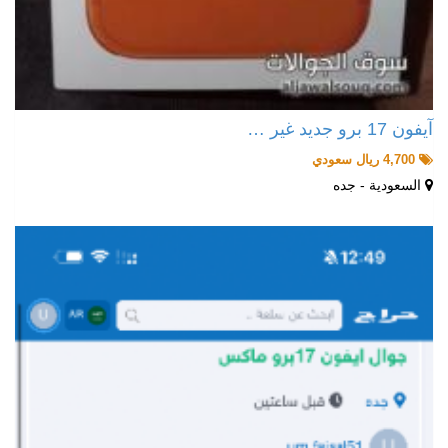
آيفون 17 برو جديد غير …
4,700 ريال سعودي
السعودية - جده