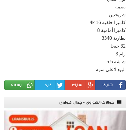
بصمة
شريحتين
كاميرا خلفية 16 4k
كاميرا أمامية 8
بطارية 3340
32 جيجا
رام 3
شاشة 5,5
البيع لاعلى سوم
شارك
شارك
غرد
رسالة
جوالات الهواوي - جوال هواوي