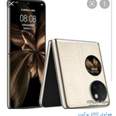
هواوي p50 بوكيت