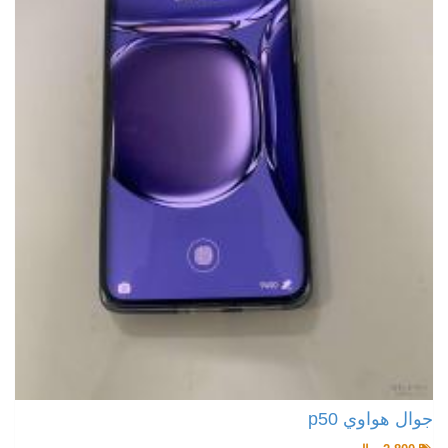
جوال هواوي p50