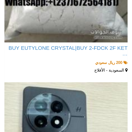
BUY EUTYLONE CRYSTAL|BUY 2-FDCK 2F KET
…
200 ريال سعودي
السعودية - الأفلاج