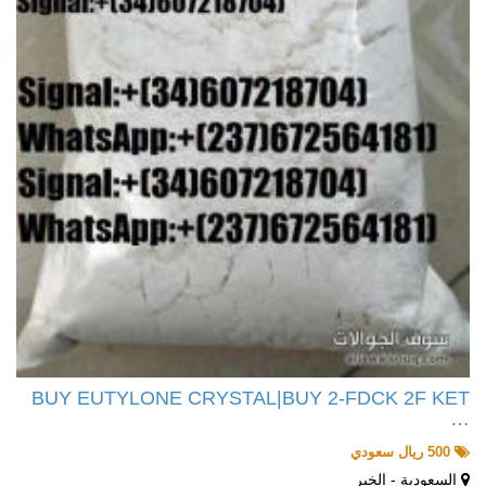
BUY EUTYLONE CRYSTAL|BUY 2-FDCK 2F KET
…
500 ريال سعودي
السعودية - الخبر