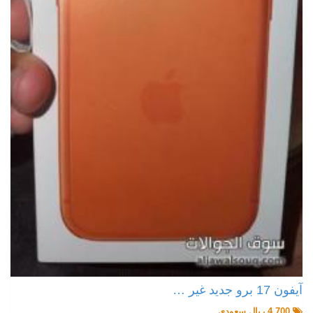
آيفون 17 برو جديد غير …
4,700 ريال سعودي