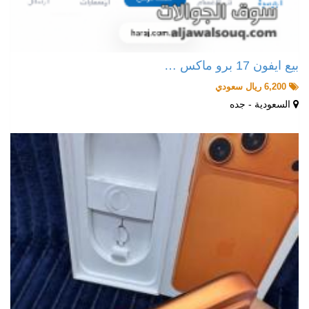
بيع ايفون 17 برو ماكس …
6,200 ريال سعودي
السعودية - جده