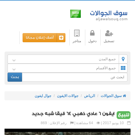
أضف إعلان مجانا
تسجيل
دخول
متاجر
جميع المدن
جميع الأقسام
بحث
سوق الجوالات
الرياض
جوالات الايفون
جوال ايفون
ايفون 6 عادي ذهبي 64 قيقا شبه جديد
للبيع
10 يونيو 2017 |
64 مشاهدة |
رقم الإعلان : 869