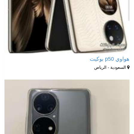
هواوي p50 بوكيت
السعودية - الرياض