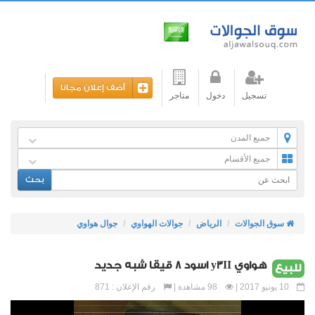
أضف إعلان مجانا
تسجيل
دخول
متاجر
جميع المدن
جميع الأقسام
بحث
سوق الجوالات
الرياض
جوالات الهواوي
جوال هواوي
هواوي y3II اسود 8 قيقا شبه جديد
للبيع
10 يونيو 2017 |
98 مشاهدة |
رقم الإعلان : 871