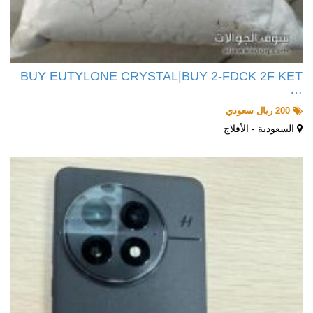
BUY EUTYLONE CRYSTAL|BUY 2-FDCK 2F KET
…
200 ريال سعودي
السعودية - الأفلاج