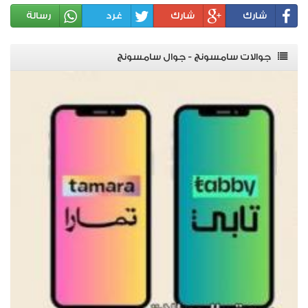
شارك
شارك
غرد
رسالة
جوالات سامسونج - جوال سامسونج