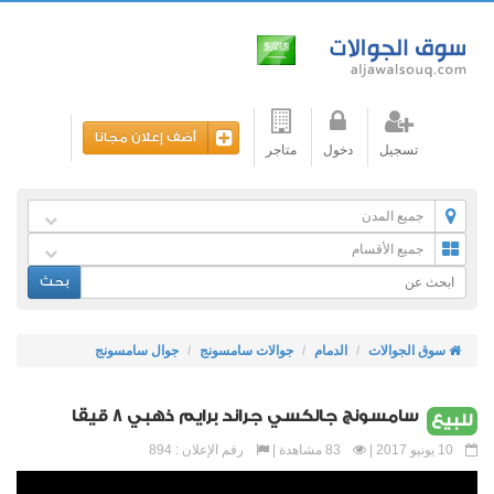
أضف إعلان مجانا
تسجيل
دخول
متاجر
جميع المدن
جميع الأقسام
بحث
سوق الجوالات
الدمام
جوالات سامسونج
جوال سامسونج
سامسونج جالكسي جراند برايم ذهبي 8 قيقا
للبيع
10 يونيو 2017 |
83 مشاهدة |
رقم الإعلان : 894