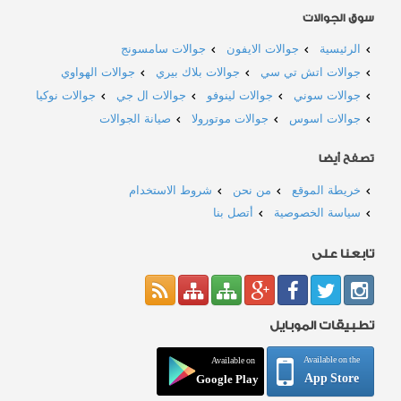
سوق الجوالات
الرئيسية
جوالات الايفون
جوالات سامسونج
جوالات اتش تي سي
جوالات بلاك بيري
جوالات الهواوي
جوالات سوني
جوالات لينوفو
جوالات ال جي
جوالات نوكيا
جوالات اسوس
جوالات موتورولا
صيانة الجوالات
تصفح أيضا
خريطة الموقع
من نحن
شروط الاستخدام
سياسة الخصوصية
أتصل بنا
تابعنا على
تطبيقات الموبايل
Available on the
Available on
App Store
Google Play