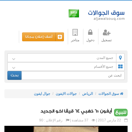
أضف إعلان مجانا
تسجيل
دخول
متاجر
جميع المدن
جميع الأقسام
بحث
سوق الجوالات
الرياض
جوالات الايفون
جوال ايفون
أيفون 6s ذهبي 64 قيقا اخو الجديد
للبيع
22 مارس 2017 |
37 مشاهدة |
رقم الإعلان : 90