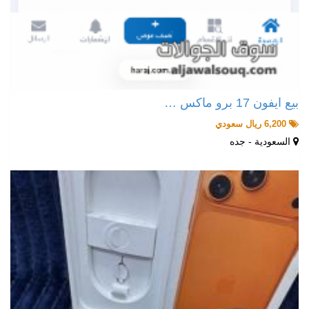
بيع ايفون 17 برو ماكس …
6,200 ريال سعودي
السعودية - جده