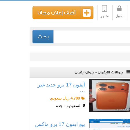
أضف إعلان مجانا
دخول
متاجر
بحث
جوالات الايفون - جوال ايفون
آيفون 17 برو جديد غير
…
4,700 ريال سعودي
السعودية - جده
بيع ايفون 17 برو ماكس
…