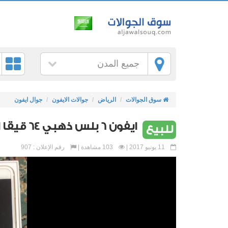
جميع المدن
سوق الجوالات
الرياض
جوالات الايفون
جوال ايفون
ايفون 6 بلس ذهبي 64 قيقا اخو الجديد
للبيع
11 يونيو 2017 |
103 مشاهدة |
رقم الإعلان : 907