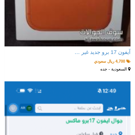
آيفون 17 برو جديد غير …
4,700 ريال سعودي
السعودية - جده