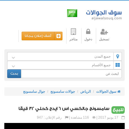
أضف إعلان مجانا
تسجيل
دخول
متاجر
جميع المدن
جميع الأقسام
بحث
سوق الجوالات
الرياض
جوالات سامسونج
جوال سامسونج
سامسونج جالكسي اس 6 ايدج كحلي 32 قيقا
للبيع
17 يونيو 2017 |
116 مشاهدة |
رقم الإعلان : 947