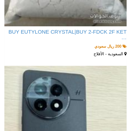
BUY EUTYLONE CRYSTAL|BUY 2-FDCK 2F KET
…
200 ريال سعودي
السعودية - الأفلاج