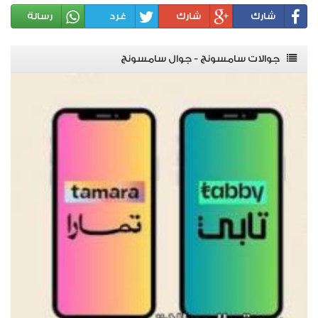
شارك
شارك
غرد
رسالة
جوالات سامسونج - جوال سامسونج