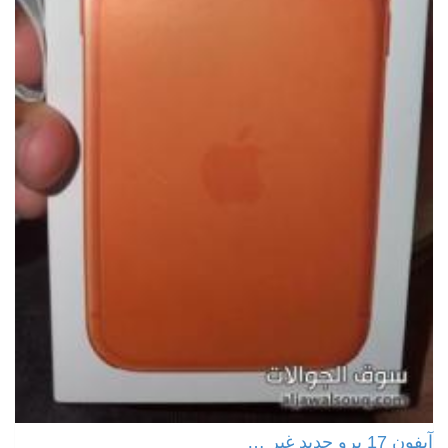
آيفون 17 برو جديد غير …