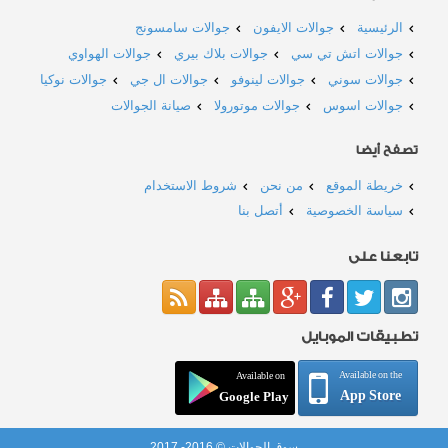
الرئيسية
جوالات الايفون
جوالات سامسونج
جوالات اتش تي سي
جوالات بلاك بيري
جوالات الهواوي
جوالات سوني
جوالات لينوفو
جوالات ال جي
جوالات نوكيا
جوالات اسوس
جوالات موتورولا
صيانة الجوالات
تصفح أيضا
خريطة الموقع
من نحن
شروط الاستخدام
سياسة الخصوصية
أتصل بنا
تابعنا على
تطبيقات الموبايل
Available on the
Available on
App Store
Google Play
سوق الجوالات © 2016- 2017