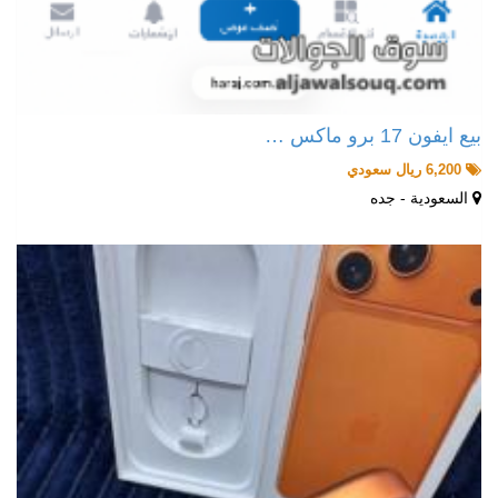
بيع ايفون 17 برو ماكس …
6,200 ريال سعودي
السعودية - جده