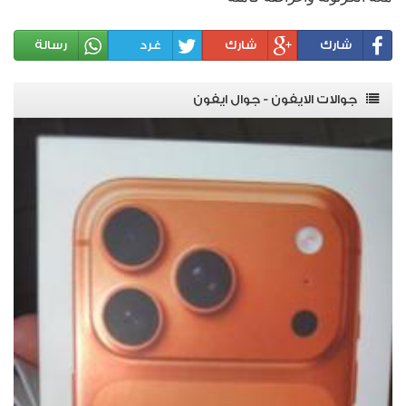
شارك
شارك
غرد
رسالة
جوالات الايفون - جوال ايفون