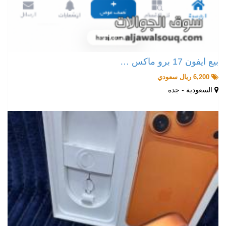
بيع ايفون 17 برو ماكس …
6,200 ريال سعودي
السعودية - جده