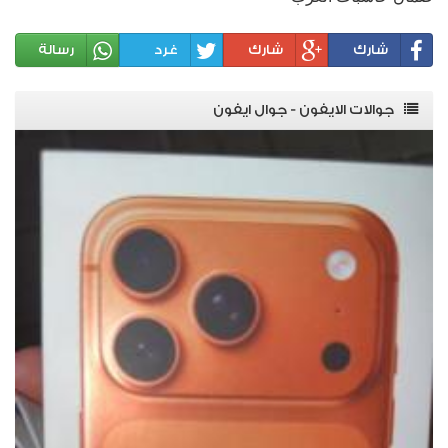
شارك
شارك
غرد
رسالة
جوالات الايفون - جوال ايفون