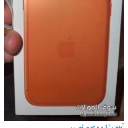
آيفون 17 برو جديد غير …