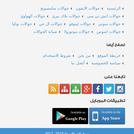
الرئيسية
جوالات الايفون
جوالات سامسونج
جوالات اتش تي سي
جوالات بلاك بيري
جوالات الهواوي
جوالات سوني
جوالات لينوفو
جوالات ال جي
جوالات نوكيا
جوالات اسوس
جوالات موتورولا
صيانة الجوالات
تصفح أيضا
خريطة الموقع
من نحن
شروط الاستخدام
سياسة الخصوصية
أتصل بنا
تابعنا على
تطبيقات الموبايل
Available on the
Available on
App Store
Google Play
سوق الجوالات © 2016- 2017