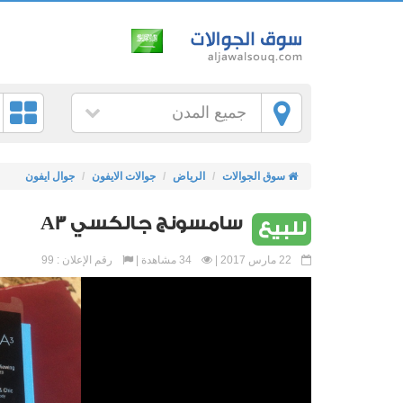
جميع المدن
سوق الجوالات
الرياض
جوالات الايفون
جوال ايفون
سامسونج جالكسي A3
للبيع
22 مارس 2017 |
34 مشاهدة |
رقم الإعلان : 99