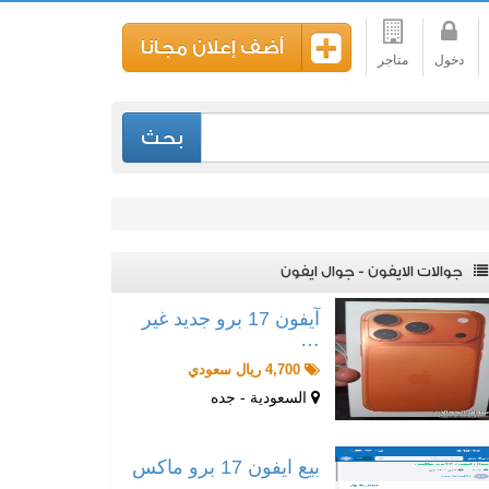
أضف إعلان مجانا
دخول
متاجر
بحث
جوالات الايفون - جوال ايفون
آيفون 17 برو جديد غير
…
4,700 ريال سعودي
السعودية - جده
بيع ايفون 17 برو ماكس
…